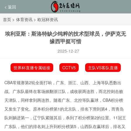
< 返回
首页
>
体育资讯
>
欧冠杯资讯
埃利亚斯：斯洛特缺少纯粹的技术型球员，伊萨克无
缘西甲挺可惜
2025-12-27
世界杯直播专属链接
CCTV5
主队VS客队直播
CBA常规赛第2轮全面打响，广东、浙江、山西、上海等队悉数出
战。广东队最终在客场掀翻浙江队，成收获两连胜，而北控则击败
天津队，同样拿到两连胜。随着广东、北控等队赢球，CBA积分榜
又发生了变化。原本积分榜第1的北京队，排名下滑到第4，而青岛
队则躺进第一，辽宁队紧随其后，杀到了积分榜第2的位置。11冠王
广东队，他们的排名则上升到积分榜第5，山西队在赢球后，排名又