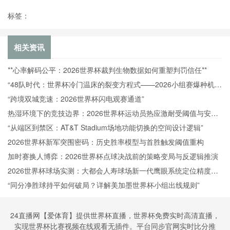
标签：
相关资讯
**心率解码公平：2026世界杯裁判生物数据如何重塑判罚信任**
“48队时代：世界杯冷门温床的裂变方程式——2026小组赛爆种机制
与秩序重塑”
“跨境双城竞速：2026世界杯闪电观赛通道”
热湿环境下的竞技边界：2026世界杯运动员热应激耐受阈值与安全
体温标准再定义
“从端区到禁区：AT&T Stadium场地功能切换的空间设计逻辑”
2026世界杯新军突围密码：历史胜率模型与首胜触发阈值重构
加时赛换人博弈：2026世界杯点球决战前的策略变局与反逻辑推演
2026世界杯球场实测：大都会人寿球场新一代鹰眼系统定位精度技
术解析
“同分净胜球持平如何破局？详解美加墨世界杯小组出线规则”
24直播网【爱体育】提供世界杯直播，世界杯免费实时高清直播，
实现世界杯比赛视频在线观看无插件。平台同步官网实时比分推