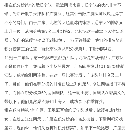
排在积分榜第2的是辽宁队，最近两场比赛，辽宁队的状态非常不
错，先后击败了天津队和广厦队，这其中击败广厦队可以说是爆了
不小的冷门。由于广东、北控等队也赢球的缘故，辽宁队的排名又
上升一位，从积分榜第3名上升到第2。北控队这一战拿下天津队以
后，他们的战绩也变成了2胜0负，一波两连胜后，他们的排名杀进
积分榜第三的位置，而北京队则从积分榜第1，下滑到第4名。
11冠王广东队，这一轮比赛挑战浙江队，尽管是客场作战，广东队
还是顶住压力，凭借着下半场的爆发，广东队最终以101-98险胜浙
江队，成功拿到两连胜。在这一场比赛过后，广东队的排名又上升
了。目前，他们在积分榜的排名已经上升到第5，杀进四强指日可待
了。而排在积分榜第6的是同曦队，这一轮比赛，同曦队在郭昊文的
带领下，他们竟然爆冷掀翻上海队，成功拿下赛季首胜。
排在积分榜第7的广厦。卫冕冠军输给辽宁队以后，战绩变成1胜1
负，在过去短短两天，广厦在积分榜的排名从榜首，下滑到积分榜
第四，现如今，他们又被挤到积分榜第7。如果下一轮比赛，广厦无