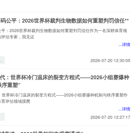
解码公平：2026世界杯裁判生物数据如何重塑判罚信任**
公平：2026世界杯裁判生物数据如何重塑判罚信任作为一名深耕体育领
的评估专家，我见证
...详情
码
2026-07-20 12:30:05
界
时代：世界杯冷门温床的裂变方程式——2026小组赛爆种
物
秩序重塑”
重
任
：世界杯冷门温床的裂变方程式——2026小组赛爆种机制与秩序重塑作
体育评估领域摸爬
...详情
2026-07-20 12:27:17
杯
的