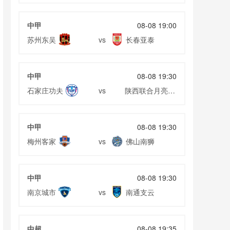
05月21日 瓦伦西亚vs毕尔巴鄂竞技 全场录像回放
中甲
08-08 19:00
05月21日 全国游泳冠军赛男子50米蛙泳决赛 覃海洋
苏州东吴
长春亚泰
vs
全场录像回放
05月20日 维罗纳vs科莫 全场录像回放
05月20日 国际米兰vs拉齐奥 全场录像
05月20日 塞尔塔vs巴列卡诺 全场录像回放
中甲
08-08 19:30
05月19日 埃弗顿vs南安普顿 全场录像
石家庄功夫
陕西联合月亮泊
vs
队
中甲
08-08 19:30
梅州客家
佛山南狮
vs
中甲
08-08 19:30
南京城市
南通支云
vs
中超
08-08 19:35