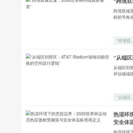
“跨境双
裂变方程
——202
跨境双城竞
小组赛爆
杯的号角
机制与秩
重塑”
“跨境双
竞速：
2026世
“从端区
杯闪电观
通道”
从端区到禁
评估领域
“从端区
禁区：
AT&T
热湿环
Stadium
安全体
地功能切
的空间设
热湿环境