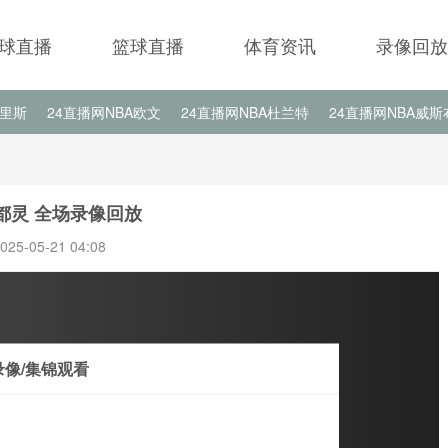
球直播
篮球直播
体育资讯
录像回放
哈里斯
24直播网NBA欧文
24直播网NBA杜兰特
24直播网NBA威
A湖人
都灵 全场录像回放
025-05-21 04:08
录像/集锦观看