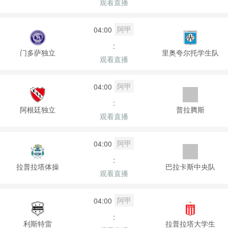
观看直播
阿甲
04:00
:
门多萨独立
里奥夸尔托学生队
观看直播
阿甲
04:00
:
阿根廷独立
普拉腾斯
观看直播
阿甲
04:00
:
拉普拉塔体操
巴拉卡斯中央队
观看直播
阿甲
04:00
:
利斯特雷
拉普拉塔大学生