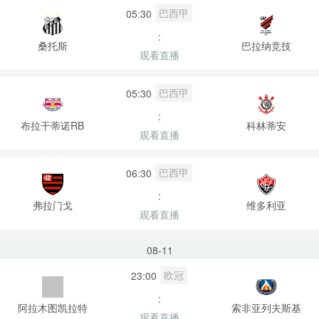
巴西甲
05:30
:
桑托斯
巴拉纳竞技
观看直播
巴西甲
05:30
:
布拉干蒂诺RB
科林蒂安
观看直播
巴西甲
06:30
:
弗拉门戈
维多利亚
观看直播
08-11
欧冠
23:00
:
阿拉木图凯拉特
索非亚列夫斯基
观看直播