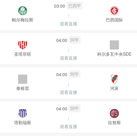
巴西甲
03:00
:
帕尔梅拉斯
巴西国际
观看直播
阿甲
04:00
:
圣塔菲联
科尔多瓦中央SDE
观看直播
阿甲
04:00
:
泰格雷
河床
观看直播
阿甲
04:00
:
塔勒瑞斯
拉努斯
观看直播