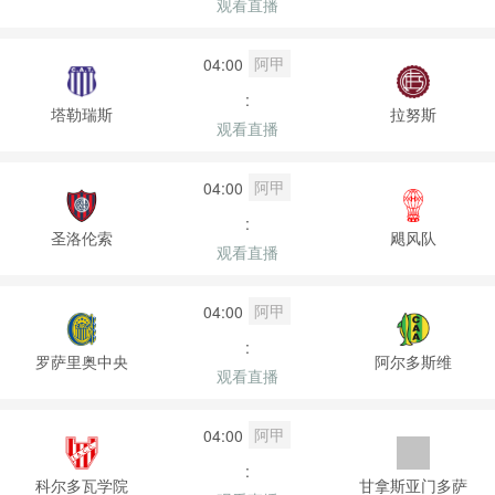
观看直播
阿甲
04:00
:
塔勒瑞斯
拉努斯
观看直播
阿甲
04:00
:
圣洛伦索
飓风队
观看直播
阿甲
04:00
:
罗萨里奥中央
阿尔多斯维
观看直播
阿甲
04:00
:
科尔多瓦学院
甘拿斯亚门多萨