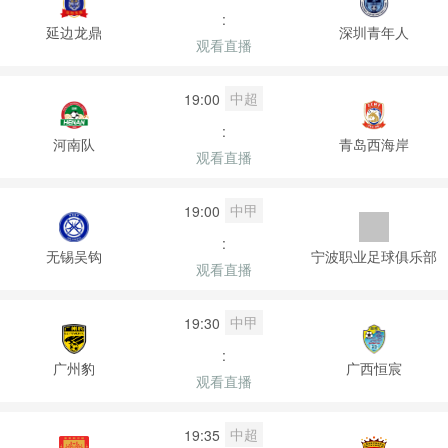
:
延边龙鼎
深圳青年人
观看直播
中超
19:00
:
河南队
青岛西海岸
观看直播
中甲
19:00
:
无锡吴钩
宁波职业足球俱乐部
观看直播
中甲
19:30
:
广州豹
广西恒宸
观看直播
中超
19:35