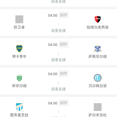
观看直播
阿甲
04:00
:
防卫者
纽维尔老男孩
观看直播
阿甲
04:00
:
博卡青年
萨斯菲尔德
观看直播
阿甲
04:00
:
班菲尔德
贝尔格拉诺
观看直播
阿甲
04:00
:
图库曼竞技
萨尔米安杜