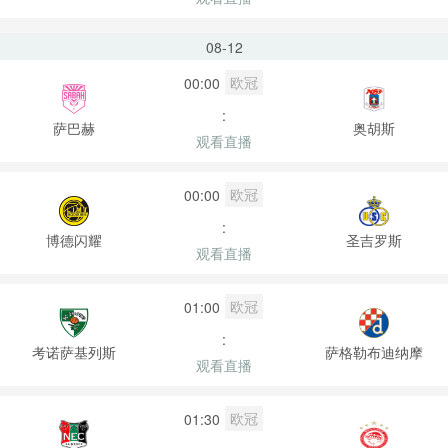
08-12
欧冠
00:00
:
萨巴赫
奥胡斯
观看直播
欧冠
00:00
:
博德闪耀
圣吉罗斯
观看直播
欧冠
01:00
:
考诺萨基列斯
萨格勒布迪纳摩
观看直播
欧冠
01:30