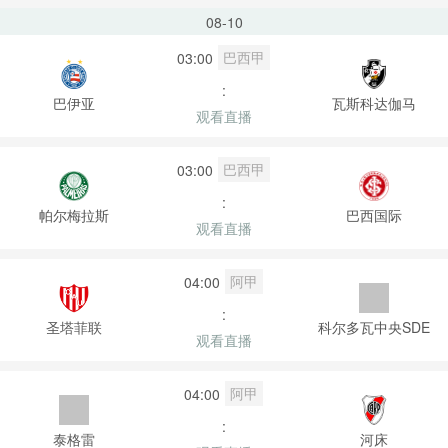
08-10
巴西甲
03:00
:
巴伊亚
瓦斯科达伽马
观看直播
巴西甲
03:00
:
帕尔梅拉斯
巴西国际
观看直播
阿甲
04:00
:
圣塔菲联
科尔多瓦中央SDE
观看直播
阿甲
04:00
:
泰格雷
河床