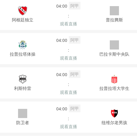
阿甲
04:00
:
阿根廷独立
普拉腾斯
观看直播
阿甲
04:00
:
拉普拉塔体操
巴拉卡斯中央队
观看直播
阿甲
04:00
:
利斯特雷
拉普拉塔大学生
观看直播
阿甲
04:00
:
防卫者
纽维尔老男孩
观看直播