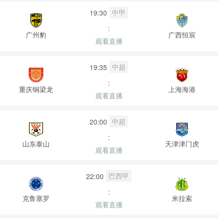
中甲
19:30
:
广州豹
广西恒宸
观看直播
中超
19:35
:
重庆铜梁龙
上海海港
观看直播
中超
20:00
:
山东泰山
天津津门虎
观看直播
巴西甲
22:00
:
克鲁塞罗
米拉索
观看直播