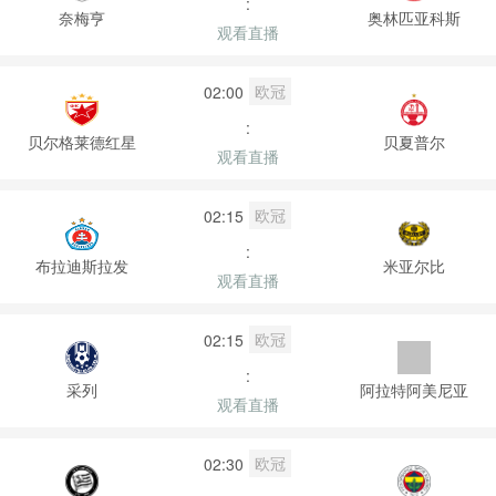
:
奈梅亨
奥林匹亚科斯
观看直播
欧冠
02:00
:
贝尔格莱德红星
贝夏普尔
观看直播
欧冠
02:15
:
布拉迪斯拉发
米亚尔比
观看直播
欧冠
02:15
:
采列
阿拉特阿美尼亚
观看直播
欧冠
02:30