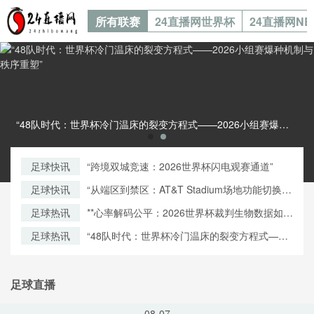
所有联赛
24直播网世界杯
24直播网N
“48队时代：世界杯冷门温床的裂变方程式——2026小组赛爆种机制与秩序重塑”“48队时代：世界杯冷门温床的裂变方程式——2026小组赛爆种机制与秩序重塑”
足球快讯
“跨境双城竞速：2026世界杯闪电观赛通道”
足球快讯
“从端区到禁区：AT&T Stadium场地功能切换的
空间设计逻辑”
足球热讯
**心率解码公平：2026世界杯裁判生物数据如何
重塑判罚信任**
足球热讯
“48队时代：世界杯冷门温床的裂变方程式——
2026小组赛爆种机制与秩序重塑”
足球直播
08-07