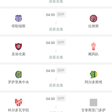
观看直播
阿甲
04:00
:
塔勒瑞斯
拉努斯
观看直播
阿甲
04:00
:
圣洛伦索
飓风队
观看直播
阿甲
04:00
:
罗萨里奥中央
阿尔多斯维
观看直播
阿甲
04:00
:
科尔多瓦学院
甘拿斯亚门多萨