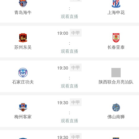
:
青岛海牛
上海申花
观看直播
中甲
19:00
:
苏州东吴
长春亚泰
观看直播
中甲
19:30
:
石家庄功夫
陕西联合月亮泊队
观看直播
中甲
19:30
:
梅州客家
佛山南狮
观看直播
中甲
19:30