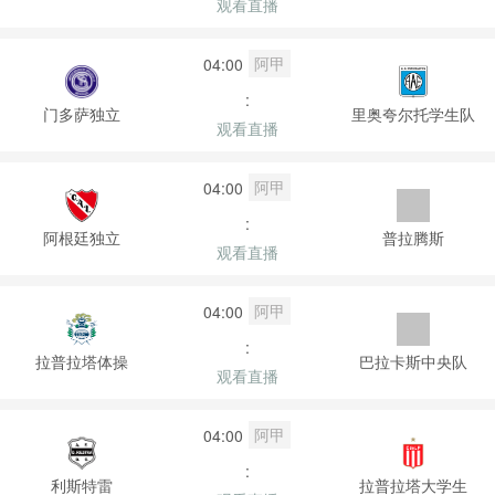
观看直播
阿甲
04:00
:
门多萨独立
里奥夸尔托学生队
观看直播
阿甲
04:00
:
阿根廷独立
普拉腾斯
观看直播
阿甲
04:00
:
拉普拉塔体操
巴拉卡斯中央队
观看直播
阿甲
04:00
:
利斯特雷
拉普拉塔大学生