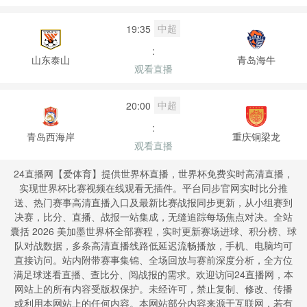
中超
19:35
:
山东泰山
青岛海牛
观看直播
中超
20:00
:
青岛西海岸
重庆铜梁龙
观看直播
24直播网【爱体育】提供世界杯直播，世界杯免费实时高清直播，
实现世界杯比赛视频在线观看无插件。平台同步官网实时比分推
送、热门赛事高清直播入口及最新比赛战报同步更新，从小组赛到
决赛，比分、直播、战报一站集成，无缝追踪每场焦点对决。全站
囊括 2026 美加墨世界杯全部赛程，实时更新赛场进球、积分榜、球
队对战数据，多条高清直播线路低延迟流畅播放，手机、电脑均可
直接访问。站内附带赛事集锦、全场回放与赛前深度分析，全方位
满足球迷看直播、查比分、阅战报的需求。欢迎访问24直播网，本
网站上的所有内容受版权保护。未经许可，禁止复制、修改、传播
或利用本网站上的任何内容。本网站部分内容来源于互联网，若有