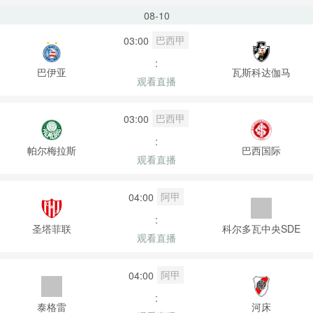
08-10
巴西甲
03:00
:
巴伊亚
瓦斯科达伽马
观看直播
巴西甲
03:00
:
帕尔梅拉斯
巴西国际
观看直播
阿甲
04:00
:
圣塔菲联
科尔多瓦中央SDE
观看直播
阿甲
04:00
:
泰格雷
河床