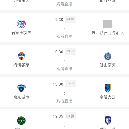
观看直播
中甲
19:30
:
石家庄功夫
陕西联合月亮泊队
观看直播
中甲
19:30
:
梅州客家
佛山南狮
观看直播
中甲
19:30
:
南京城市
南通支云
观看直播
中超
19:35
:
浙江队
武汉三镇