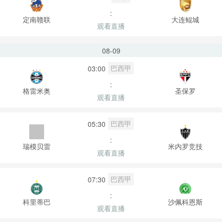
:
定南赣联
大连鲲城
观看直播
08-09
巴西甲
03:00
:
格雷米奥
圣保罗
观看直播
巴西甲
05:30
:
瑞模贝雷
米内罗竞技
观看直播
巴西甲
07:30
:
科里蒂巴
沙佩科恩斯
观看直播