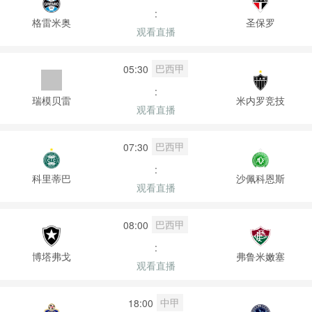
:
格雷米奥
圣保罗
观看直播
巴西甲
05:30
:
瑞模贝雷
米内罗竞技
观看直播
巴西甲
07:30
:
科里蒂巴
沙佩科恩斯
观看直播
巴西甲
08:00
:
博塔弗戈
弗鲁米嫩塞
观看直播
中甲
18:00