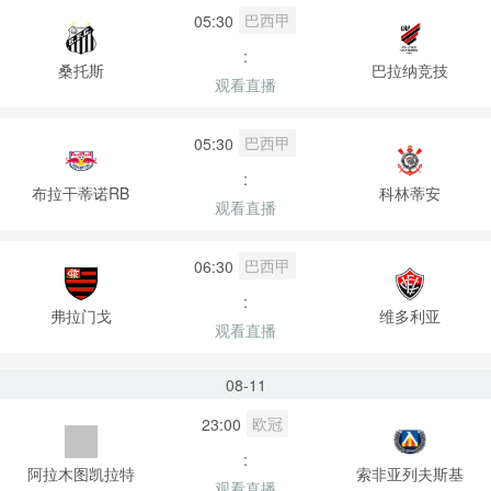
巴西甲
05:30
:
桑托斯
巴拉纳竞技
观看直播
巴西甲
05:30
:
布拉干蒂诺RB
科林蒂安
观看直播
巴西甲
06:30
:
弗拉门戈
维多利亚
观看直播
08-11
欧冠
23:00
:
阿拉木图凯拉特
索非亚列夫斯基
观看直播