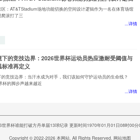
赛
区：AT&TStadium场地功能切换的空间设计逻辑作为一名在体育场馆
摸爬滚打了三
...详情
到
境下的竞技边界：2026世界杯运动员热应激耐受阈值与
场
温标准再定义
换
计
下的竞技边界：当汗水成为对手，我们该如何守护运动员的生命线？
世界杯的脚步声越来越近
...详情
下
6世界杯新军突围密码：历史胜率模型与首胜触发阈值重构
动
26世界杯谁能打破方丹单届13球纪录 更新时间1970年01月01日08时00分
耐
世界杯新军突围密码：历史胜率模型与首胜触发阈值重构作为一名深耕体育
安
三十年的老观察者，
Copyright © 2022-
2026
本网站. All Rights Reserved.
网站地图
准