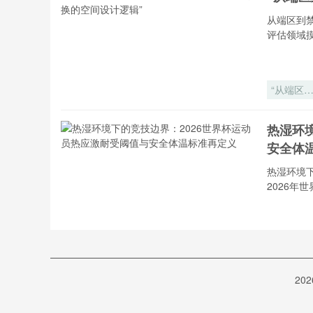
杯闪电观
通道”
从端区到禁
评估领域
“从端区
禁区：
AT&T
热湿环
Stadium
安全体
地功能切
的空间设
热湿环境
逻辑”
2026年
热湿环境
的竞技边
界：2026
202
世界杯运
20
员热应激
2026
受阈值与
评估领域
全体温标