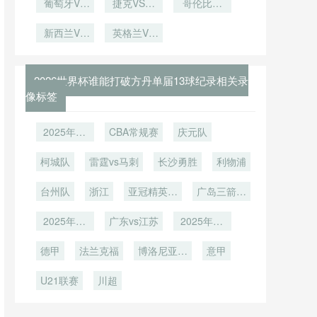
标准冲突与
葡萄牙VS
球迷最
望
捷克VS墨
韩国直播
哥伦比亚
融合路径研
乌兹别克斯
爱“博冷
西哥直播捷
VS刚果哥
究**
坦直播葡萄
新西兰VS
门”？
克VS墨西
英格兰VS
伦比亚VS
埃及新西兰
牙VS乌兹
哥在线直播
加纳英格兰
刚果直播
别克斯坦在
VS埃及直
VS加纳直
线直播
播
播
2026世界杯谁能打破方丹单届13球纪录相关录
像标签
2025年12
CBA常规赛
庆元队
月27日
柯城队
雷霆vs马刺
长沙勇胜
利物浦
台州队
浙江
亚冠精英联
广岛三箭vs
赛东亚区第
上海申花
2025年12
广东vs江苏
6轮
2025年12
月7日
月2日
德甲
法兰克福
博洛尼亚vs
意甲
萨尔茨堡红
U21联赛
川超
牛